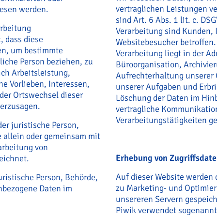
vertraglichen Leistungen v
iesen werden.
sind Art. 6 Abs. 1 lit. c. DS
arbeitung
Verarbeitung sind Kunden, 
, dass diese
Websitebesucher betroffen.
en, um bestimmte
Verarbeitung liegt in der A
rliche Person beziehen, zu
Büroorganisation, Archivie
ch Arbeitsleistung,
Aufrechterhaltung unserer
he Vorlieben, Interessen,
unserer Aufgaben und Erbri
oder Ortswechsel dieser
Löschung der Daten im Hinb
herzusagen.
vertragliche Kommunikation
Verarbeitungstätigkeiten 
der juristische Person,
e allein oder gemeinsam mit
arbeitung von
Erhebung von Zugriffsdate
eichnet.
Auf dieser Website werden 
uristische Person, Behörde,
zu Marketing- und Optimi
enbezogene Daten im
unsereren Servern gespeich
Piwik verwendet sogenannte