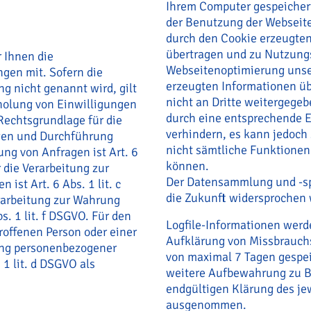
Ihrem Computer gespeichert
der Benutzung der Webseit
durch den Cookie erzeugte
übertragen und zu Nutzung
 Ihnen die
Webseitenoptimierung unser
gen mit. Sofern die
erzeugten Informationen üb
g nicht genannt wird, gilt
nicht an Dritte weitergege
holung von Einwilligungen
durch eine entsprechende E
e Rechtsgrundlage für die
verhindern, es kann jedoch 
ngen und Durchführung
nicht sämtliche Funktionen
g von Anfragen ist Art. 6
können.
 die Verarbeitung zur
Der Datensammlung und -sp
 ist Art. 6 Abs. 1 lit. c
die Zukunft widersprochen
rarbeitung zur Wahrung
s. 1 lit. f DSGVO. Für den
Logfile-Informationen werd
troffenen Person oder einer
Aufklärung von Missbrauchs
ung personenbezogener
von maximal 7 Tagen gespei
 1 lit. d DSGVO als
weitere Aufbewahrung zu Be
endgültigen Klärung des je
ausgenommen.