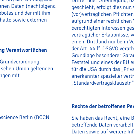
Dritter oder Offenlegung, b
enen Daten (nachfolgend
geschieht, erfolgt dies nur
ebotes und der mit ihm
(vor)vertraglichen Pflichten
halte sowie externen
aufgrund einer rechtlichen 
berechtigten Interessen ges
vertraglicher Erlaubnisse, v
einem Drittland nur beim V
der Art. 44 ff. DSGVO verarb
ung Verantwortlichen
Grundlage besonderer Garant
-Grundverordnung,
Feststellung eines der EU 
äischen Union geltenden
für die USA durch das „Priva
ngen mit
anerkannter spezieller vert
„Standardvertragsklauseln“
Rechte der betroffenen Pe
oscience Berlin (BCCN
Sie haben das Recht, eine 
betreffende Daten verarbei
Daten sowie auf weitere In