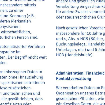
andere und gesetzlich zuläs
 insbesondere mittels
Verarbeitung eingeschränkt.
en, zu einer
für andere Zwecke verarbeite
nline-Kennung (z.B.
oder steuerrechtlichen Gr
nderen Merkmalen
 physischen,
Nach gesetzlichen Vorgaben
 wirtschaftlichen,
insbesondere für 10 Jahre 
atürlichen Person sind.
und 4, Abs. 4 HGB (Bücher,
Buchungsbelege, Handelsbü
 automatisierter Verfahren
Unterlagen, etc.) und 6 Jah
angsreihe im
HGB (Handelsbriefe).
. Der Begriff reicht weit
aten.
sonenbezogener Daten in
Administration, Finanzbuc
Daten ohne Hinzuziehung
Kontaktverwaltung
 spezifischen betroffenen
Wir verarbeiten Daten im 
iese zusätzlichen
Organisation unseres Betri
n und technischen und
gesetzlichen Pflichten, wie 
die gewährleisten, dass
wir dieselben Daten, die w
entifizierten oder