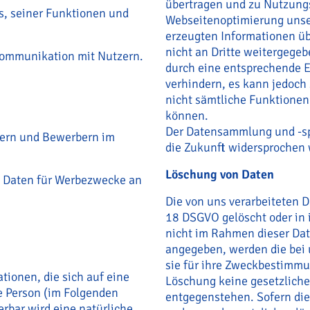
übertragen und zu Nutzung
s, seiner Funktionen und
Webseitenoptimierung unser
erzeugten Informationen üb
nicht an Dritte weitergege
Kommunikation mit Nutzern.
durch eine entsprechende E
verhindern, es kann jedoch 
nicht sämtliche Funktionen
können.
Der Datensammlung und -sp
mern und Bewerbern im
die Zukunft widersprochen
Löschung von Daten
n Daten für Werbezwecke an
Die von uns verarbeiteten 
18 DSGVO gelöscht oder in 
nicht im Rahmen dieser Da
angegeben, werden die bei 
sie für ihre Zweckbestimmun
tionen, die sich auf eine
Löschung keine gesetzlich
che Person (im Folgenden
entgegenstehen. Sofern die 
ierbar wird eine natürliche